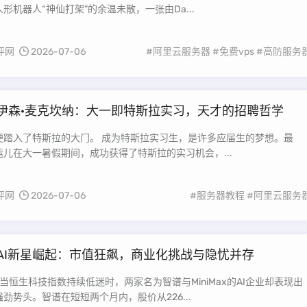
形机器人“神仙打架”的余温未散，一张由Da...
评网
2026-07-06
#阿里云服务器
#免费vps
#高防服务
伊森·麦克坎纳：大一即特斯拉实习，天才的招聘哲学
的大门。 成为特斯拉实习生，是许多应届生的梦想。最
儿在大一暑假期间，成功获得了特斯拉的实习机会，...
评网
2026-07-06
#服务器教程
#阿里云服务
AI新星崛起：市值狂飙，商业化挑战与隐忧并存
当恒生科技指数持续低迷时，两家名为智谱与MiniMax的AI企业却表现出
劲势头。智谱在短短两个月内，股价从226...