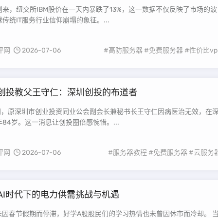
来，纽交所IBM股价在一天内暴跌了13%，这一数据不仅反映了市场的波
传统IT服务行业信仰崩塌的象征。...
评网
2026-07-06
#高防服务器
#免费服务器
#性价比vp
创投教父王守仁：深圳创投的布道者
晚间，原深圳市创业投资同业公会副会长兼秘书长王守仁因病医治无效，在
84岁。这一消息让创投圈倍感惋惜。...
评网
2026-07-06
#服务器教程
#免费服务器
#云服务
AI时代下的电力供需挑战与机遇
未因春节假期而停滞，好学A股股民们的学习热情也未曾因休市而冷却。 当