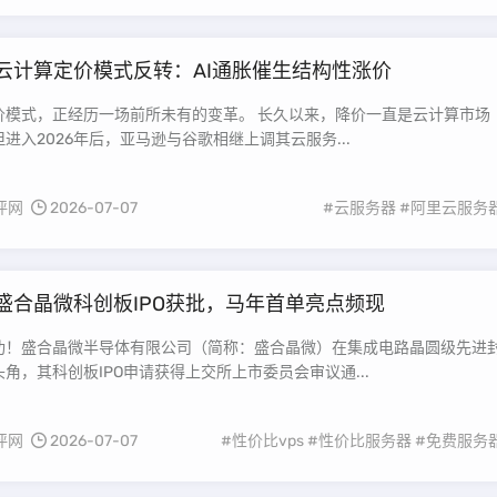
云计算定价模式反转：AI通胀催生结构性涨价
正经历一场前所未有的变革。 长久以来，降价一直是云计算市场
进入2026年后，亚马逊与谷歌相继上调其云服务...
评网
2026-07-07
#云服务器
#阿里云服务
盛合晶微科创板IPO获批，马年首单亮点频现
功！盛合晶微半导体有限公司（简称：盛合晶微）在集成电路晶圆级先进
角，其科创板IPO申请获得上交所上市委员会审议通...
评网
2026-07-07
#性价比vps
#性价比服务器
#免费服务