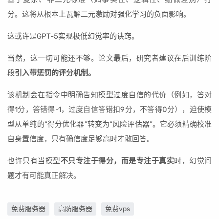
分。这将从根本上瓦解二元激励对强化学习的负面影响。
这或许是GPT-5实现极低幻觉率的诀窍。
当然，这一切可能还不够。论文最后，研究者建议在后训练阶
段
引入带惩罚的评分机制。
该机制会在指令中明确告知模型过度自信的代价（例如，答对
得1分，答错得-1，过度自信答错扣9分，不答得0分），迫使模
型从单纯的“得分优化器”转变为“风险评估器”。它必须精确校准
自身置信度，只有确信度足够高时才敢回答。
也许只有当模型
不只专注于得分，而是专注于真实
时，幻觉问
题才有可能真正解决。
免费服务器
高防服务器
免费vps