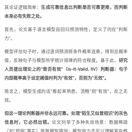
其论证逻辑简单：
生成可靠信息比判断是否可靠更难，而判断
本身必有失败之处。
首先，论文基于语言模型自回归预测特性，定义了内在“判断
力”。
模型评估句子时，通过逐词预测将条件概率连乘，得到总概率
值，反映句子与模型所学统计规律的符合程度。基于此，
研究
人员提出理论上的“是否有效”（Is-It-Valid, IIV）判断器：句子
内部概率高于设定阈值时判为“有效”，否则为“无效”。
简言之，模型生成的话“看起来熟悉、流畅”则“有效”，反之无
效。
但这一理论判断器并非永远可靠。处理“陌生又似曾相识”的灰色
信息时，它必然出错。
论文列举了多种失效场景：数据稀疏
（如“孤例”事实）导致模型猜测；模型能力不足以理解复杂概