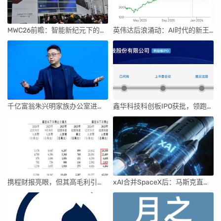
MWC26前瞻：智能新纪元下的科技盛宴
英伟达后浪涌动：AI时代的新王者与隐忧
千亿富翁朱兴明家族办公室进军VC圈
鑫华科技科创板IPO获批，领跑国内半导体材料市场
携程财报亮眼，但其高毛利引发行业争议
xAI合并SpaceX后：马斯克直接介入，团队压力激增