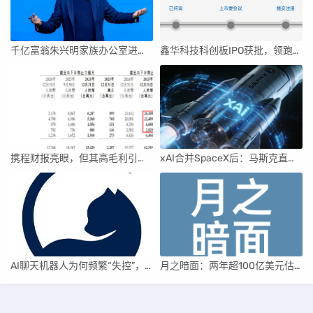
千亿富翁朱兴明家族办公室进军VC圈
鑫华科技科创板IPO获批，领跑国内半导体材料市场
携程财报亮眼，但其高毛利引发行业争议
xAI合并SpaceX后：马斯克直接介入，团队压力激增
AI聊天机器人为何频繁“失控”，背后原因及解决方案解析
月之暗面：两年超100亿美元估值，K2.5引领AI新纪元