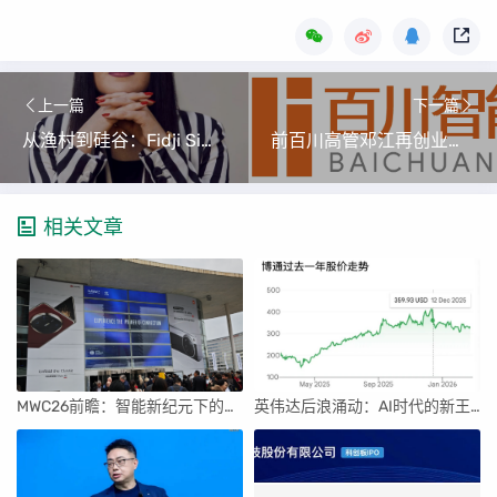
上一篇
下一篇
从渔村到硅谷：Fidji Simo如何执掌OpenAI应用业务
前百川高管邓江再创业：聚焦多模态AI医疗，MentX实现复杂决策
相关文章
MWC26前瞻：智能新纪元下的科技盛宴
英伟达后浪涌动：AI时代的新王者与隐忧