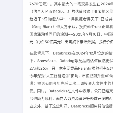
7670亿元）。其中最大的一笔交易发生在2024年
（约合人民币1140亿元）的估值收购了亚太地区最
趋近于“行为经济学”，“得数据者得天下”已成
（Greg Blank）也大方承认，投资AirTru
国也涌动着同样的浪潮——2025年9月10日，
元（约合50亿美元）出售旗下秦淮数据，股权价值
在此背景下，Databricks在2024年12月
下，Snowflake、Datadog等竞品的估值虽
27%和26%。另一家主要竞品Palantir虽然拥有53
今年深受“人工智能泡沫”影响，市值已飙升至ARR的
满：据说公司今年先后两次上调投资人文件中的营
元。同时，Databricks在文件中表示，公司
展也颇为顺利，面向人力资源管理等领域开发的AI
业之外。基于这些利好，Databricks顺势将估值提