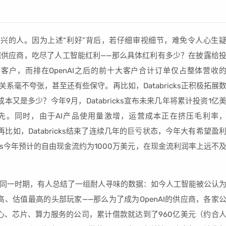
兴的人。因为上述“利好”背后，若仔细审视细节，难免令人心生
大数据供应商，吃尽了人工智能红利——那么具体红利有多少？在披露给
是其最大客户，而排在OpenAI之后的前十大客户合计订单仅占整体营收
nAI的关系毫不夸张，甚至还有些保守。再比如，Databricks正积极拓展
成本又是多少？今年9月，Databricks宣布未来几年将累计投资1亿
领先。同时，由于AI产品使用量激增，运营成本正在挤压毛利率
%。再比如，Databricks结束了连续几年的巨亏状态，今年大有希望盈
cks今年预计的自由现金流约为1000万美元，在现金流利润率上远不
动态的同一时期，有人总结了一组耐人寻味的数据：如今人工智能被公认
高、估值最高的头部玩家——那么为了成为OpenAI的供应商，各家
中心、芯片、算力服务的公司，累计借款就达到了960亿美元（约合