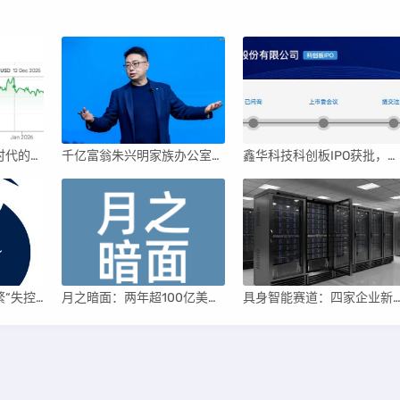
英伟达后浪涌动：AI时代的新王者与隐忧
千亿富翁朱兴明家族办公室进军VC圈
鑫华科技科创板IPO获批，领跑国内半导体材料市场
AI聊天机器人为何频繁“失控”，背后原因及解决方案解析
月之暗面：两年超100亿美元估值，K2.5引领AI新纪元
具身智能赛道：四家企业新晋独角兽，融资竞速