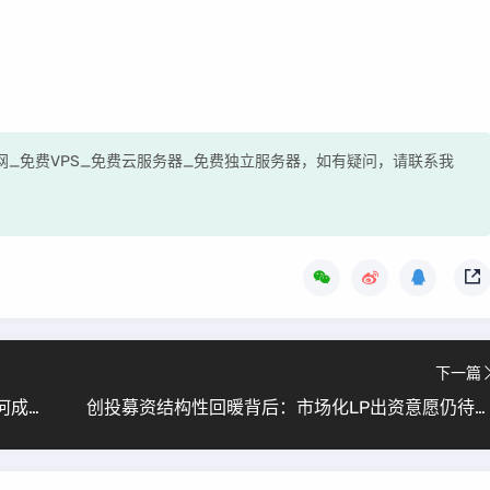
测评网_免费VPS_免费云服务器_免费独立服务器，如有疑问，请联系我
下一篇
黑石养老公寓投资巨亏超6亿美元：中端市场为何成“苦生意”？
创投募资结构性回暖背后：市场化LP出资意愿仍待激活，LP结构再平衡成关键