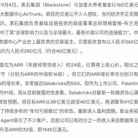
9月4日，黑石集团（Blackstone）与加拿大养老基金以160亿美
大数据中心AirTrunk。疯狂的交易让不少人感叹，当代经济学正无
共识。黑石集团负责基础设施投资的高级董事总经理格雷格·布兰
nk正是看中了其“全球影响力以及与全球最大、最有价值公司的连接能力”。
中国数据中心产业史上最昂贵的交易诞生，贝恩投资宣布以人民币360
约为人民币280亿元（约合40亿美元）。
设定的估值仅为ARR（年度经常性收入）的24倍，已算得上良心价。相比
然更保守（分别为ARR的19倍和16倍），但它们的ARR增长率也分别只
%的增长率，非常接近Databricks的55%，但作为上市公司，Palanti
91倍。而从目前披露的信息看，Databricks对最新一轮融资信心
收预期，将目标ARR从38亿美元调至40亿美元，再调整到41亿
已结束了持续多年的“年均亏损数亿”的状态，重新进入盈利周期。新业务
 Agent吸引了不少客户，目前公司已有四分之一的收入来自数据库
升至ARR的32倍，即1340亿美元。