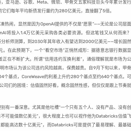
节奏，亚马逊、谷歌、Meta、微软、甲骨文五家科技巨头今年累计发
此前它们每年平均新债发行量约为280亿美元，直接翻了5倍。
热闹，显然是因为OpenAI提供的不仅是“愿景”——无论是公司层
nAI将投入1.4万亿美元采购各类必要资源。但这笔钱又从何而来
行分析师测算，到2030年其年收入有望达到2000亿美元——增长固
美元。在此预期下，一个“看空市场”正悄然成形：据德意志银行数据
利差正在不断扩大。所谓“信用违约互换利差”，通俗理解就是市场为
说明市场认为该公司违约风险越高，保费越贵。自9月下旬以来，甲
个基点，CoreWeave的利差上升约280个基点至约640个基点。
AI明星公司们的困境：估值固然好看，概念固然性感，但仅仅是跟上节奏
，便别有一番深意。尤其是他吐槽“一个只有五个人、没有产品、没有
能值数亿美元”，很大程度上也可以视作他为Databricks估值
能高达数十亿美元”，而Databricks可是提供了最易理解、最基