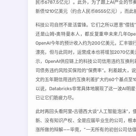
民币6787.5亿元）。此外，为了跟上AI产业的
新债1210亿美元（约合人民币8555亿元），而
科技公司自然不是活雷锋。它们之所以愿意“借钱”凑
还是山姆·奥特曼本人，都反复重申未来几年Ope
OpenAI今年的预计收入约为200亿美元，汇丰银
漂亮，但与此同时，运营成本也将增加2070亿
示，OpenAI供应链上的科技公司信用违约互换
司债务违约风险买保险的“保费率”。利差越大，
文的五年期信用违约互换利差扩大约60个基点至104
以说，Databricks非常具体地展现了这一波
已让它们筋疲力尽。
此时再回头看阿里·古德西大谈“人工智能泡沫”
新、没有知识产权、全是应届毕业生的公司，根本不可
涨所做的辩解——毕竟，“一无所有的初创公司估值都