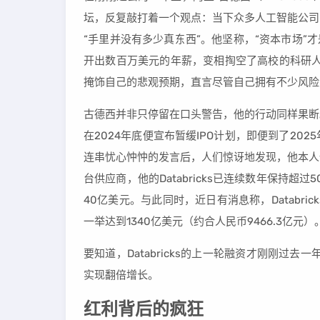
坛，反复敲打着一个观点：当下众多人工智能公司
“手里并没有多少真东西”。他坚称，“资本市场”
开出数百万美元的年薪，变相掏空了高校的科研人
掩饰自己的悲观预期，直言尽管自己拥有不少风险
古德西并非只停留在口头警告，他的行动同样果断
在2024年底便宣布暂缓IPO计划，即便到了2
连串忧心忡忡的发言后，人们惊讶地发现，他本人
台供应商，他的Databricks已连续数年保持超
40亿美元。与此同时，近日有消息称，Databri
一举达到1340亿美元（约合人民币9466.3亿元）
要知道，Databricks的上一轮融资才刚刚过去
实现翻倍增长。
红利背后的疯狂