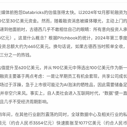
体前抱怨Databricks的估值涨得太快。以2024年12月那轮融资
20亿至30亿美元资金。然而，随着融资消息被媒体曝光，主动上门
递到他面前时，古德西几乎不敢相信自己的眼睛：所有意向投资人
亿元）。这是什么概念？根据Pitchbook的统计，2024年第三季
风险投资总额大约为665亿美元。换句话说，如果古德西当时照单全收
资近三分之一的热钱。
提升至620亿美元，并从190亿美元中筛选出100亿美元作为新
融资主要基于两点考虑：一是让早期员工有机会套现，共享公司成
场过于浮躁，急于上市很可能沦为AI泡沫的牺牲品，因此需要储备
并非空穴来风。事实上，自人类社会进入互联网时代，“数据”便一
且几乎不受经济周期影响。
之前的四年间，在其他行业剧烈震荡的同时，全球数据中心及相关行业的
元（约合人民币3554亿元）快速膨胀至1077亿美元（约合人民