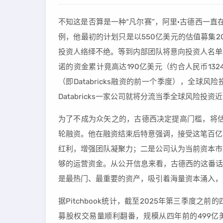
不知这是否算是一种“凡尔赛”，阿里·古德西一直在媒
例，他最初的计划只是以550亿美元的估值募集
投资人络绎不绝。等到内部团队将意向投资人名单
诺的资金累计竟高达190亿美元（约合人民币1324
（即Databricks融资的前一个季度），全球
Databricks一家公司就将分流当季全球风险投
为了不成为众矢之的，古德西决定提高门槛，将估值
轮融资。他在融资结束后特意强调，接受这笔百亿
红利，增强团队凝聚力；二是公司认为当前资本市
够的运营资金。从公开信息来看，古德西的这番话
是最热门、最重要的资产，吸引着海量资本涌入，
据Pitchbook统计，截至2025年第三季度
募股权交易量顺利翻番，规模从四年前的499亿美