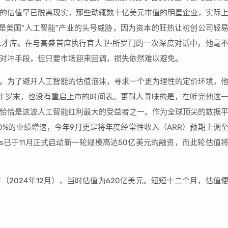
的估值早已脱离现实，那些动辄数十亿美元市值的明星企业，实际
才是美国“人工智能”产业的头号威胁，因为资本的狂热让初创公司轻
才库。在与高盛首席执行官大卫·所罗门的一次深度对话中，他毫
对冲手段，但只要市场迎来回调，损失依然难以避免。
。为了避开人工智能的估值泡沫，寻求一个更为理性的定价环境，
025年岁末，也没有重启上市的时间表。更耐人寻味的是，在听完他这
恰恰是这波人工智能红利最大的受益者之一。作为全球顶尖的数据
过50%的业绩增速，今年9月更是将年度经常性收入（ARR）预期上调
cks已于11月正式启动新一轮规模高达50亿美元的融资，而此轮估值
。
一年（2024年12月），当时估值为620亿美元。短短十二个月，估值