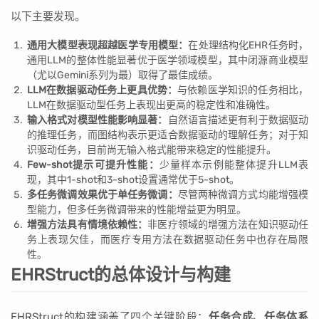
以下主要发现。
通用大模型表现超越医学专用模型：
在处理结构化EHR任务时，
通用LLM的整体性能显著优于医学领域模型，其中闭源商业模型
（尤以Gemini系列为最）取得了最佳成绩。
LLM在数据驱动任务上更具优势：
与依赖医学知识的任务相比，
LLM在数据驱动型任务上表现出更高的稳定性和准确性。
输入格式对模型性能影响显著：
自然语言描述更有利于数据驱动
的推理任务，而图结构表示更适合数据驱动的理解任务；对于知
识驱动任务，目前尚无输入格式能带来稳定的性能提升。
Few-shot提示可提升性能：
少量样本示例能整体提升LLM表
现，其中1-shot和3-shot设置通常优于5-shot。
多任务微调效果优于单任务微调：
尽管两种微调方式均能增强模
型能力，但多任务微调带来的性能增益更为明显。
增强方法具有情境依赖性：
非医疗领域的增强方法在知识驱动任
务上表现欠佳，而医疗专用方法在数据驱动任务中也存在局限
性。
EHRStruct的总体设计与构建
EHRStruct的构建涵盖了四个关键阶段：
任务合成、任务体系