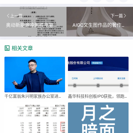
上一篇
下一篇
奥动新能源冲刺换电第一股 上半年营收下滑31.7% 亏损收窄44.52%
AIGC文生图作品的著作权保护与独创性标准探析
相关文章
千亿富翁朱兴明家族办公室进军VC圈
鑫华科技科创板IPO获批，领跑国内半导体材料市场