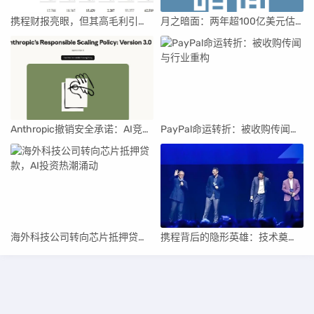
携程财报亮眼，但其高毛利引发行业争议
月之暗面：两年超100亿美元估值，K2.5引领AI新纪元
Anthropic撤销安全承诺：AI竞赛中的伦理与商业博弈
PayPal命运转折：被收购传闻与行业重构
海外科技公司转向芯片抵押贷款，AI投资热潮涌动
携程背后的隐形英雄：技术奠基人顾备春