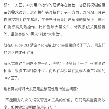
题：一方面，AI对用户指令的理解存在偏差，容易将模糊或复
杂的需求误判，进而执行错误操作；另一方面，部分AI工具在
权限控制上存在漏洞，在未充分确认用户意图的情况下，就允
许执行高风险操作，比如删除大量文件、修改系统关键设置
等，最终导致“小需求”引发“大事故”。
就在Claude CLI 清空Mac电脑上home目录的帖子下方，网友们
的讨论也炸开了锅。
有人觉得这个问题不在于AI，毕竟“手滑多敲了一个‘ ~/’命令这
种事，很多工程师都干过，而现在AI只是在复现人类工程师的
Bug罢了。”
也有网友呼吁大家还是应该理性看待这些问题：
“不能因为几次失误就否定AI工具的价值，它们确实能提高效
率，但关键是要明确使用边界。”